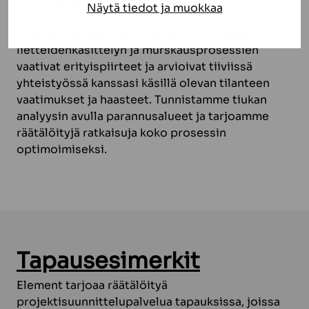
Näytä tiedot ja muokkaa
Asiantuntijamme tuntevat perusteellisesti
lietteidenkäsittelyn ja murskausprosessien
vaativat erityispiirteet ja arvioivat tiiviissä
yhteistyössä kanssasi käsillä olevan tilanteen
vaatimukset ja haasteet. Tunnistamme tiukan
analyysin avulla parannusalueet ja tarjoamme
räätälöityjä ratkaisuja koko prosessin
optimoimiseksi.
Tapausesimerkit
Element tarjoaa räätälöityä
projektisuunnittelupalvelua tapauksissa, joissa