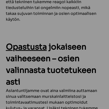
että tekninen tukemme reagoi kaikkiin
tiedusteluihin tai ongelmiin nopeasti, mikä
takaa sujuvan toiminnan ja osien optimaalisen
käytön.
Opastusta
jokaiseen
vaiheeseen – osien
valinnasta tuotetukeen
asti
Asiantuntijamme ovat aina valmiina auttamaan
sinua valitsemaan murskainlaitteistosi ja
toimintavaatimustesi mukaan optimoidut
kulutus- ja varaosat. Lisäksi tekninen tukemme